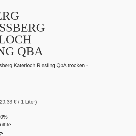
ERG
SSBERG
LOCH
ING QBA
berg Katerloch Riesling QbA trocken -
(29,33
€
/ 1 Liter)
,0%
ulfite